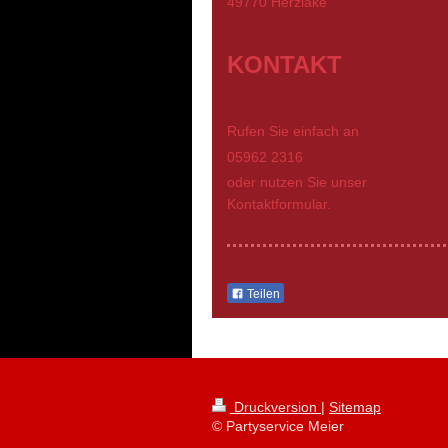
49770
Herzlake
KONTAKT
Rufen Sie einfach an
05962 2316
oder nutzen Sie unser
Kontaktformular.
Teilen
Druckversion
|
Sitemap
© Partyservice Meier