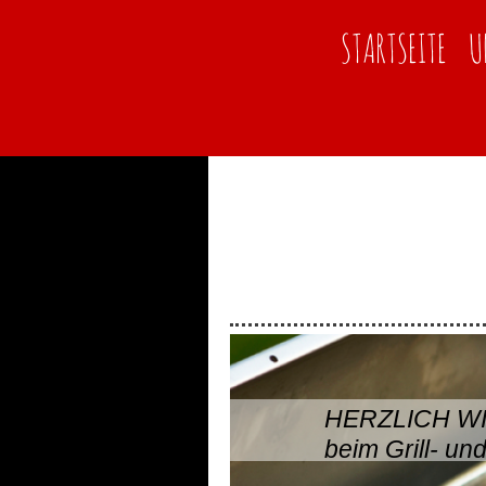
STARTSEITE
U
HERZLICH W
beim Grill- un