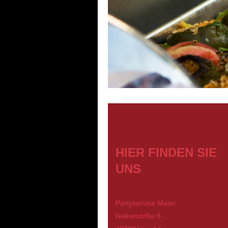
HIER FINDEN SIE
UNS
Partyservice Meier
Nelkenstrße 6